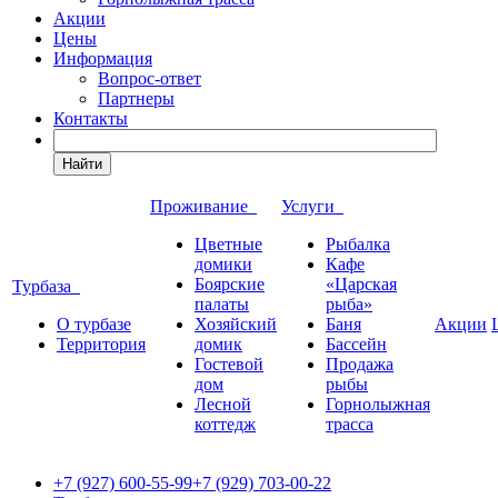
Акции
Цены
Информация
Вопрос-ответ
Партнеры
Контакты
Найти
Проживание
Услуги
Цветные
Рыбалка
домики
Кафе
Боярские
«Царская
Турбаза
палаты
рыба»
О турбазе
Хозяйский
Баня
Акции
Территория
домик
Бассейн
Гостевой
Продажа
дом
рыбы
Лесной
Горнолыжная
коттедж
трасса
+7 (927) 600-55-99
+7 (929) 703-00-22