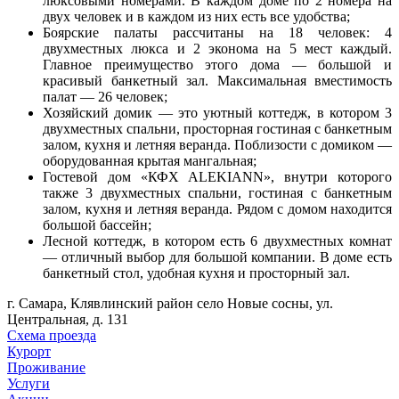
люксовыми номерами. В каждом доме по 2 номера на
двух человек и в каждом из них есть все удобства;
Боярские палаты рассчитаны на 18 человек: 4
двухместных люкса и 2 эконома на 5 мест каждый.
Главное преимущество этого дома — большой и
красивый банкетный зал. Максимальная вместимость
палат — 26 человек;
Хозяйский домик — это уютный коттедж, в котором 3
двухместных спальни, просторная гостиная с банкетным
залом, кухня и летняя веранда. Поблизости с домиком —
оборудованная крытая мангальная;
Гостевой дом «КФХ ALEKIANN», внутри которого
также 3 двухместных спальни, гостиная с банкетным
залом, кухня и летняя веранда. Рядом с домом находится
большой бассейн;
Лесной коттедж, в котором есть 6 двухместных комнат
— отличный выбор для большой компании. В доме есть
банкетный стол, удобная кухня и просторный зал.
г. Самара, Клявлинский район село Новые сосны, ул.
Центральная, д. 131
Схема проезда
Курорт
Проживание
Услуги